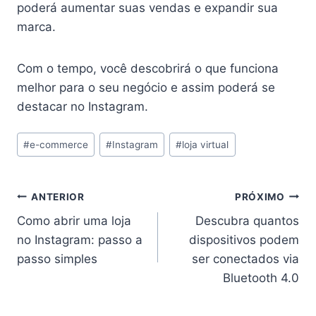
poderá aumentar suas vendas e expandir sua
marca.
Com o tempo, você descobrirá o que funciona
melhor para o seu negócio e assim poderá se
destacar no Instagram.
Tags
#
e-commerce
#
Instagram
#
loja virtual
do
Post:
Navegação
ANTERIOR
PRÓXIMO
Como abrir uma loja
Descubra quantos
de
no Instagram: passo a
dispositivos podem
Post
passo simples
ser conectados via
Bluetooth 4.0